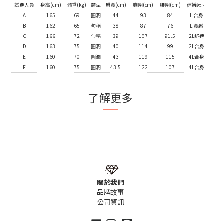
試穿人員
身高(cm)
體重(kg)
體型
肩寬(cm)
胸圍(cm)
腰圍(cm)
建議尺寸
A
165
69
圓潤
44
93
84
L 合身
B
162
65
勻稱
38
87
76
L 寬鬆
C
166
72
勻稱
39
107
91.5
2L舒適
D
163
75
圓潤
40
114
99
2L合身
E
160
70
圓潤
43
119
115
4L合身
F
160
75
圓潤
43.5
122
107
4L合身
了解更多
關於我們
品牌故事
公司資訊