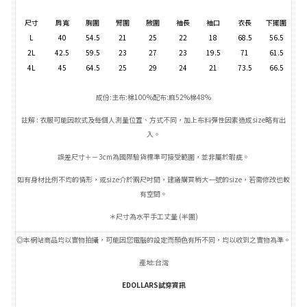
尺寸
肩寬
胸圍
臂圍
腋圍
袖長
袖口
衣長
下擺圍
L
40
54.5
21
25
22
18
68.5
56.5
2L
42.5
59.5
23
27
23
19.5
71
61.5
4L
45
64.5
25
29
24
21
73.5
66.5
成份:主布:棉100%配布:麻52%棉48%
註解 : 衣服可能因款式及每個人測量位置、方式不同，加上布料彈性因素造成size略有出
入。
誤差尺寸＋－3cm為國際驗貨標準可接受範圍，並非屬於瑕疵。
如有身材比例不均的情形，或size介於兩尺吋間，建議購買稍大一號的size，若需修改也較
有空間。
＊尺寸為水平手工丈量 (半圍)
◎本網站商品均以實物拍攝，可能因您電腦的設定而顏色有所不同，均以收到之實物為準。
產地:台灣
EDOLLARS試穿資訊