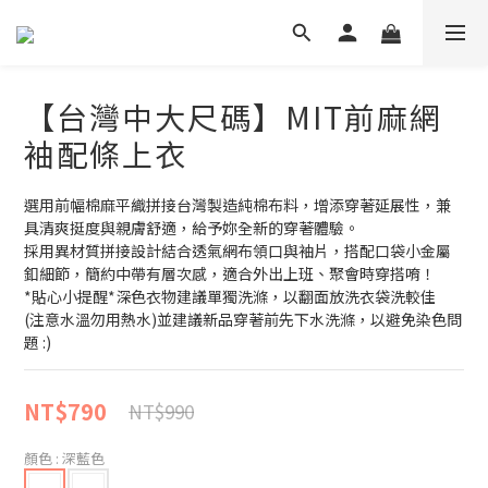
【台灣中大尺碼】MIT前麻網
袖配條上衣
選用前幅棉麻平織拼接台灣製造純棉布料，增添穿著延展性，兼
具清爽挺度與親膚舒適，給予妳全新的穿著體驗。
採用異材質拼接設計結合透氣網布領口與袖片，搭配口袋小金屬
釦細節，簡約中帶有層次感，適合外出上班、聚會時穿搭唷！
*貼心小提醒*深色衣物建議單獨洗滌，以翻面放洗衣袋洗較佳
(注意水溫勿用熱水)並建議新品穿著前先下水洗滌，以避免染色問
題 :)
NT$790
NT$990
顏色
: 深藍色