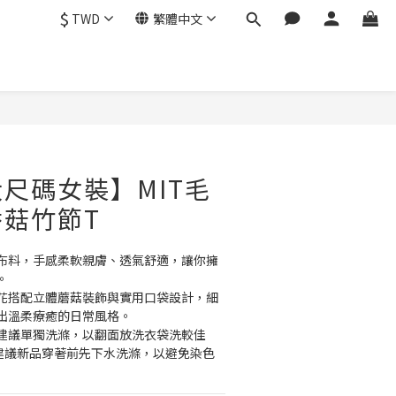
$
TWD
繁體中文
尺碼女裝】MIT毛
菇竹節T
布料，手感柔軟親膚、透氣舒適，讓你擁
。
花搭配立體蘑菇裝飾與實用口袋設計，細
出溫柔療癒的日常風格。
物建議單獨洗滌，以翻面放洗衣袋洗較佳
並建議新品穿著前先下水洗滌，以避免染色