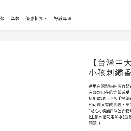
身類
套裝
優惠折扣
好感專區
【台灣中大
小孩刺繡香
選用台灣製造純棉竹節
有輕鬆自在的穿著感受
採用童趣毛小孩手搖繡
節可愛又有故事感，穿
*貼心小提醒*深色衣
(注意水溫勿用熱水)
問題 :)