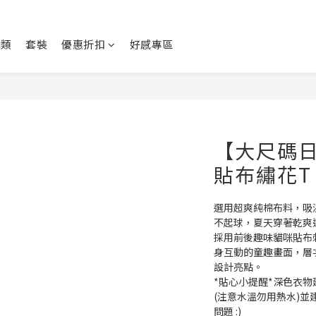
身類
套裝
優惠折扣
好感專區
【大尺碼
貼布繡花T
選用超爽純棉布料，吸
不起球，夏天穿著乾爽
採用前後趣味貓咪貼布
身互動的童趣畫面，層
設計亮點。
*貼心小提醒*深色衣
(注意水溫勿用熱水)
問題 :)