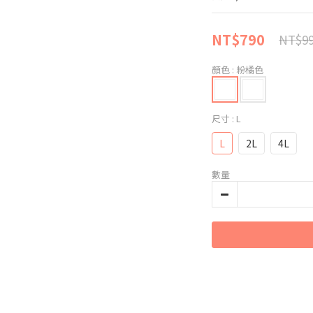
NT$790
NT$9
顏色
: 粉橘色
尺寸
: L
L
2L
4L
數量