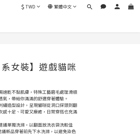
$
TWD
繁體中文
日系女裝】遊戲貓咪
濕速乾不黏肌膚，特殊工藝磨毛處理滑順
透氣，帶給你滿滿的舒適穿著體驗。
刺繡造型設計，呈現貓咪從洞口探頭到翻
次感十足、可愛又療癒，日常穿搭也充滿
物建議單獨洗滌，以翻面放洗衣袋洗較佳
並建議新品穿著前先下水洗滌，以避免染色