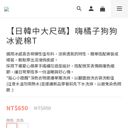
【日韓中大尺碼】嗨橘子狗狗
冰瓷棉T
選用冰感高含棉彈性佳布料，涼爽透氣的特性，簡單搭配褲裝或
裙裝，輕鬆穿出活潑俏皮感。
採用下襬愛心蘋果手搖繡花造型設計，搭配微笑表情與撞色細
節，讓日常穿搭多一份溫暖與好心情。
*貼心小提醒*深色衣物建議單獨洗滌，以翻面放洗衣袋洗較佳
(注意水溫勿用熱水)並建議新品穿著前先下水洗滌，以避免染色問
題 :)
NT$650
NT$850
顏色
: 黒色