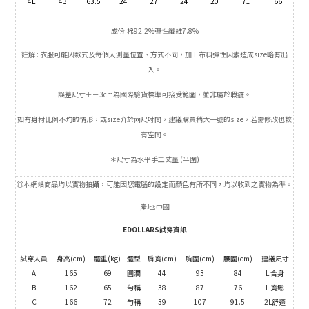
4L
43
63.5
24
27
24
20
71
66
成份:棉92.2%彈性纖維7.8%
註解 : 衣服可能因款式及每個人測量位置、方式不同，加上布料彈性因素造成size略有出
入。
誤差尺寸＋－3cm為國際驗貨標準可接受範圍，並非屬於瑕疵。
如有身材比例不均的情形，或size介於兩尺吋間，建議購買稍大一號的size，若需修改也較
有空間。
＊尺寸為水平手工丈量 (半圍)
◎本網站商品均以實物拍攝，可能因您電腦的設定而顏色有所不同，均以收到之實物為準。
產地:中國
EDOLLARS試穿資訊
試穿人員
身高(cm)
體重(kg)
體型
肩寬(cm)
胸圍(cm)
腰圍(cm)
建議尺寸
A
165
69
圓潤
44
93
84
L 合身
B
162
65
勻稱
38
87
76
L 寬鬆
C
166
72
勻稱
39
107
91.5
2L舒適