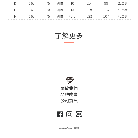
D
163
75
圓潤
40
114
99
2L合身
E
160
70
圓潤
43
119
115
4L合身
F
160
75
圓潤
43.5
122
107
4L合身
了解更多
關於我們
品牌故事
公司資訊
established
in
2004