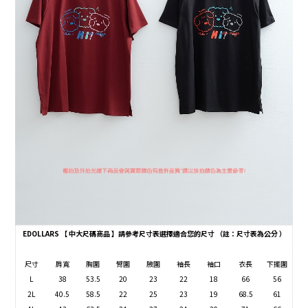
EDOLLARS 【 中大尺碼商品 】請參考尺寸表選擇適合您的尺寸 （註：尺寸表為公分 ）
尺寸
肩寬
胸圍
臂圍
腋圍
袖長
袖口
衣長
下擺圍
L
38
53.5
20
23
22
18
66
56
2L
40.5
58.5
22
25
23
19
68.5
61