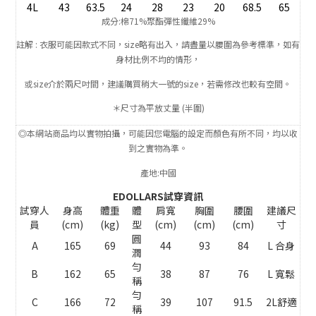
4L
43
63.5
24
28
23
20
68.5
65
成分:棉71%聚酯彈性纖維29%
註解 : 衣服可能因款式不同，size略有出入，請盡量以腰圍為參考標準，如有
身材比例不均的情形，
或size介於
兩尺吋間，
建
議購買稍大一號的size，若需修改也較有空間。
＊尺寸為平放丈量 (半圍)
◎本網站商品均以實物拍攝，可能因您電腦的設定而顏色有所不同，均以收
到之實物為準。
產地:中國
EDOLLARS試穿資訊
試穿人
身高
體重
體
肩寬
胸圍
腰圍
建議尺
員
(cm)
(kg)
型
(cm)
(cm)
(cm)
寸
圓
A
165
69
44
93
84
L 合身
潤
勻
B
162
65
38
87
76
L 寬鬆
稱
勻
C
166
72
39
107
91.5
2L舒適
稱