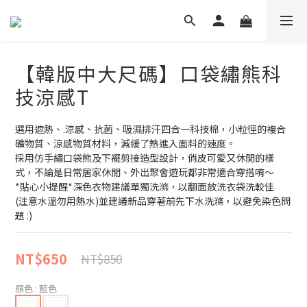
【韓版中大尺碼】口袋繡熊科
技涼感T
選用遮熱、.涼感、抗菌、吸濕排汗四合一科技棉，小粒徑的複合
礦物質、涼感物質材料，減緩了熱進入面料的速度。
採用仿手繡口袋熊及下襬剪接造型設計，俏皮可愛又休閒的樣
式，不論是日常居家休閒、外出聚會遊玩都非常適合穿搭唷～
*貼心小提醒*深色衣物建議單獨洗滌，以翻面放洗衣袋洗較佳
(注意水溫勿用熱水)並建議新品穿著前先下水洗滌，以避免染色問
題 :)
NT$650
NT$850
顏色
: 藍色