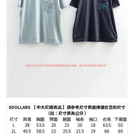
EDOLLARS 【 中大尺碼商品 】請參考尺寸表選擇適合您的尺寸
（註：尺寸表為公分 ）
尺寸
肩寬
胸圍
臂圍
腋圍
袖長
袖口
衣長
下擺圍
L
38
53.5
20
23
20
18
63.5
55
2L
40.5
58.5
22
25.5
21.5
19
66
60