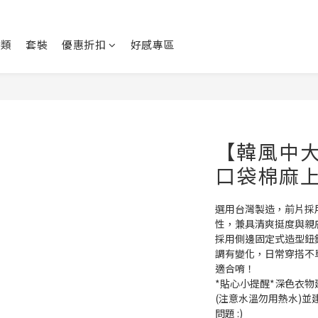
身類
套裝
優惠折扣
好感專區
【韓風中大
口袋棉麻
選用台灣製造，前片採
性，兼具清爽挺度與親
採用側邊固定式造型鈕
調有變化，日常穿搭不
適合唷！
*貼心小提醒*深色衣
(注意水溫勿用熱水)
問題 :)