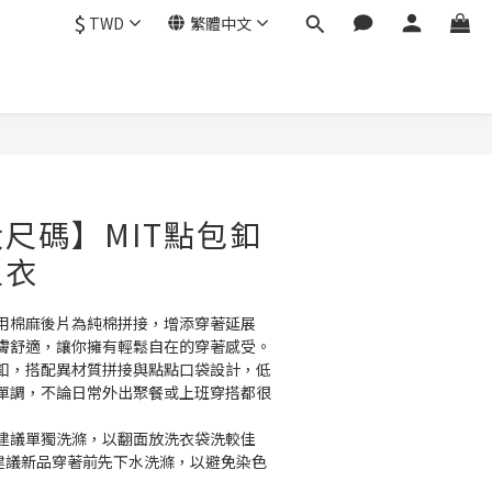
$
TWD
繁體中文
尺碼】MIT點包釦
上衣
用棉麻後片為純棉拼接，增添穿著延展
膚舒適，讓你擁有輕鬆自在的穿著感受。
釦，搭配異材質拼接與點點口袋設計，低
單調，不論日常外出聚餐或上班穿搭都很
物建議單獨洗滌，以翻面放洗衣袋洗較佳
並建議新品穿著前先下水洗滌，以避免染色