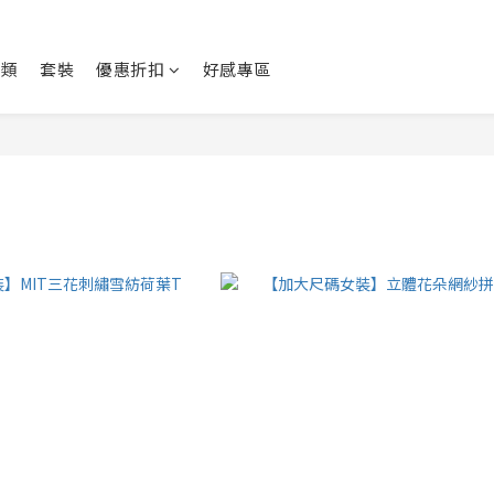
身類
套裝
優惠折扣
好感專區