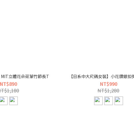
MIT立體花朵荷葉竹節長T
【日系中大尺碼女裝】小花鑽銀扣
NT$890
NT$990
NT$1,180
NT$1,280