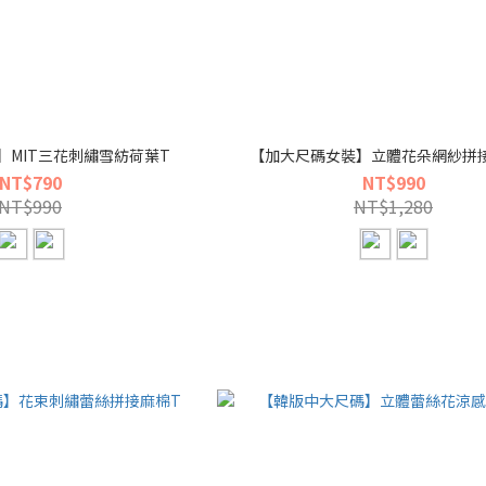
】MIT三花刺繡雪紡荷葉T
【加大尺碼女裝】立體花朵網紗拼
NT$790
NT$990
NT$990
NT$1,280