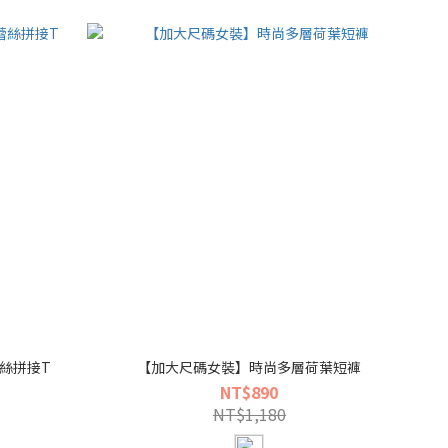
絲拼接T
【加大尺碼女裝】時尚多層荷葉短褲
NT$890
NT$1,180