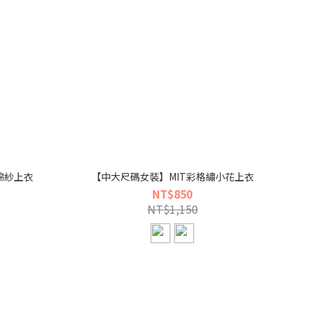
棉紗上衣
【中大尺碼女裝】MIT彩格繡小花上衣
NT$850
NT$1,150