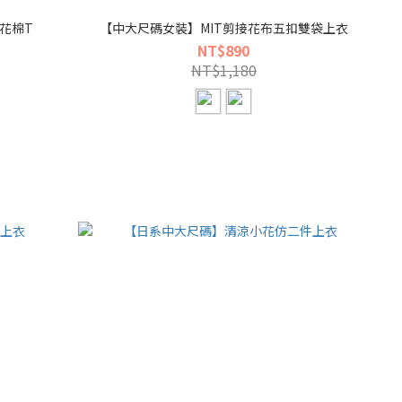
花棉T
【中大尺碼女裝】MIT剪接花布五扣雙袋上衣
NT$890
NT$1,180