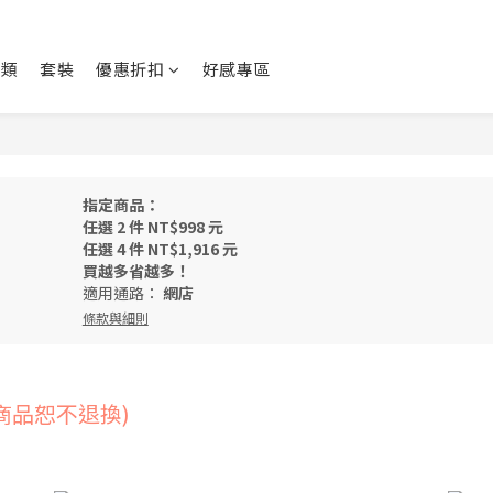
身類
套裝
優惠折扣
好感專區
指定商品：
任選 2 件 NT$998 元
任選 4 件 NT$1,916 元
買越多省越多！
適用通路：
網店
條款與細則
商品恕不退換)